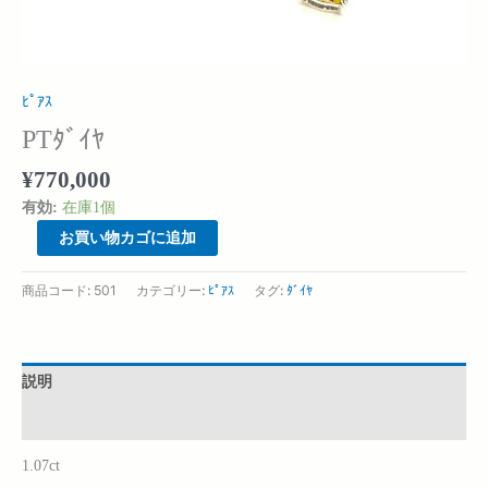
ﾋﾟｱｽ
PTﾀﾞｲﾔ
¥
770,000
有効:
在庫1個
お買い物カゴに追加
商品コード:
501
カテゴリー:
ﾋﾟｱｽ
タグ:
ﾀﾞｲﾔ
説明
追加情報
1.07ct