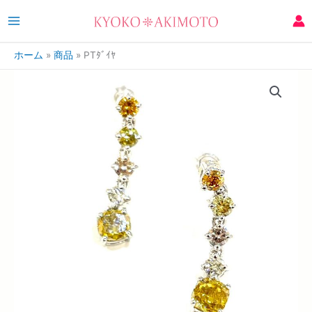
ホーム
商品
PTﾀﾞｲﾔ
PT
ﾀﾞ
ｲ
ﾔ
個