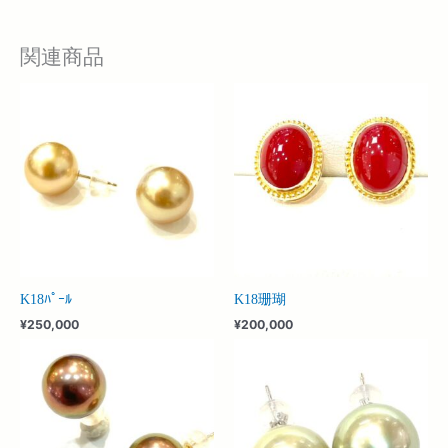
関連商品
K18ﾊﾟｰﾙ
K18珊瑚
¥
250,000
¥
200,000