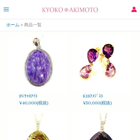
ホーム
商品一覧
SVﾁｬﾛｱｲﾄ
K18ｱﾒｼﾞｽﾄ
¥40,000(税抜)
¥50,000(税抜)