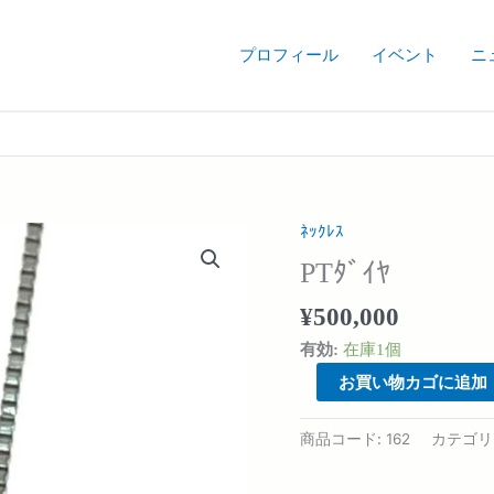
プロフィール
イベント
ニ
ﾈｯｸﾚｽ
PT
ﾀﾞ
PTﾀﾞｲﾔ
ｲ
ﾔ
¥
500,000
個
有効:
在庫1個
お買い物カゴに追加
商品コード:
162
カテゴリ