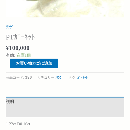
ﾘﾝｸﾞ
PTｶﾞｰﾈｯﾄ
¥
100,000
有効:
在庫1個
お買い物カゴに追加
商品コード:
396
カテゴリー:
ﾘﾝｸﾞ
タグ:
ｶﾞｰﾈｯﾄ
説明
追加情報
1.22ct D0.16ct