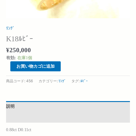
ﾘﾝｸﾞ
K18ﾙﾋﾞｰ
¥
250,000
有効:
在庫1個
お買い物カゴに追加
商品コード:
456
カテゴリー:
ﾘﾝｸﾞ
タグ:
ﾙﾋﾞｰ
説明
追加情報
0.88ct D0.11ct