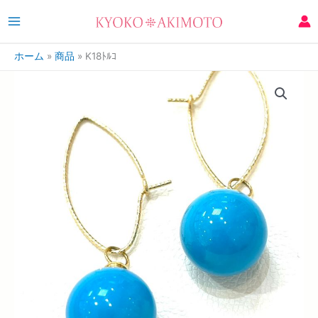
ホーム
商品
K18ﾄﾙｺ
K18
ﾄ
ﾙ
ｺ
個