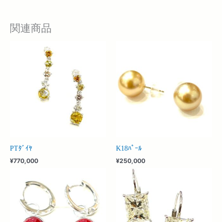
関連商品
PTﾀﾞｲﾔ
K18ﾊﾟｰﾙ
¥
770,000
¥
250,000