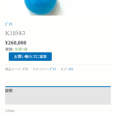
ﾋﾟｱｽ
K18ﾄﾙｺ
¥
260,000
有効:
在庫1個
お買い物カゴに追加
商品コード:
375
カテゴリー:
ﾋﾟｱｽ
タグ:
ﾄﾙｺ
説明
追加情報
12mm