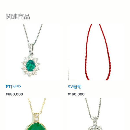
関連商品
PTﾄﾙﾏﾘﾝ
SV珊瑚
¥
680,000
¥
160,000