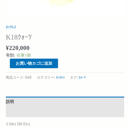
ﾈｯｸﾚｽ
K18ｸｫｰﾂ
¥
220,000
有効:
在庫1個
お買い物カゴに追加
商品コード:
549
カテゴリー:
ﾈｯｸﾚｽ
タグ:
ｸｫｰﾂ
説明
追加情報
3.94ct D0.01ct