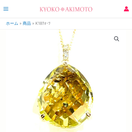
ホーム
商品
K18ｸｫｰﾂ
K18
ｸ
ｫ
ｰ
ﾂ
個