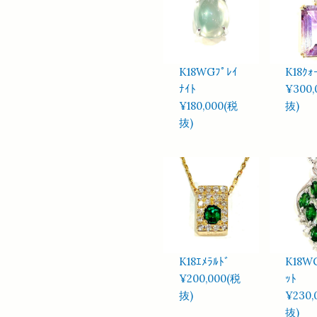
K18WGﾌﾟﾚｲ
K18ｸｫ
ﾅｲﾄ
¥300,
¥180,000(税
抜)
抜)
K18ｴﾒﾗﾙﾄﾞ
K18W
¥200,000(税
ｯﾄ
抜)
¥230,
抜)